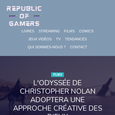
Skip
to
content
LIVRES
STREAMING
FILMS
COMICS
JEUX VIDÉOS
TV
TENDANCES
QUI SOMMES-NOUS ?
CONTACT
FILMS
L'ODYSSÉE DE
CHRISTOPHER NOLAN
ADOPTERA UNE
APPROCHE CRÉATIVE DES