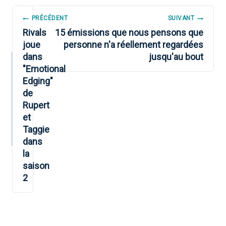
NAVIGATION
PRÉCÉDENT
SUIVANT
DE
Rivals
15 émissions que nous pensons que
joue
personne n'a réellement regardées
L’ARTICLE
dans
jusqu'au bout
"Emotional
Edging"
de
Rupert
et
Taggie
dans
la
saison
2