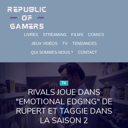
Skip
to
content
LIVRES
STREAMING
FILMS
COMICS
JEUX VIDÉOS
TV
TENDANCES
QUI SOMMES-NOUS ?
CONTACT
TV
RIVALS JOUE DANS
"EMOTIONAL EDGING" DE
RUPERT ET TAGGIE DANS
LA SAISON 2