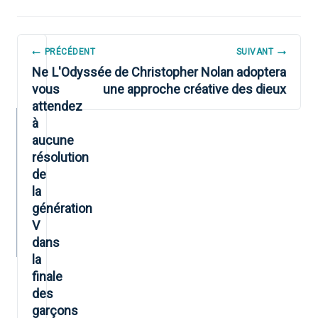
NAVIGATION
PRÉCÉDENT
SUIVANT
DE
Ne
L'Odyssée de Christopher Nolan adoptera
vous
une approche créative des dieux
L’ARTICLE
attendez
à
aucune
résolution
de
la
génération
V
dans
la
finale
des
garçons