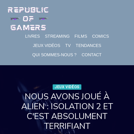
Skip
to
content
LIVRES
STREAMING
FILMS
COMICS
JEUX VIDÉOS
TV
TENDANCES
QUI SOMMES-NOUS ?
CONTACT
JEUX VIDÉOS
NOUS AVONS JOUÉ À
ALIEN : ISOLATION 2 ET
C'EST ABSOLUMENT
TERRIFIANT