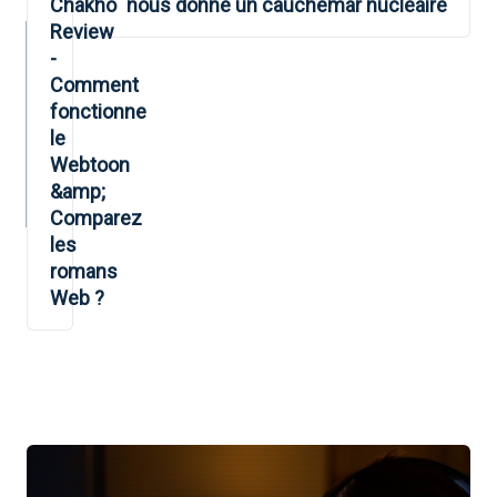
Chakho
nous donne un cauchemar nucléaire
L’ARTICLE
Review
-
Comment
fonctionne
le
Webtoon
&amp;
Comparez
les
romans
Web ?