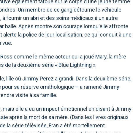
ouve également tatoué sur le corps d'une jeune femme
 Londres. Un membre de ce gang détourne le véhicule
 à fournir un abri et des soins médicaux à un autre
ar balle. Agnès montre son courage lorsqu'elle affronte
alerte la police de leur localisation, ce qui conduit à une
à vue.
e Ross comme le même acteur qui a joué Mary, la mère
s de la deuxième série « Blue Lightning ».
e, l'île où Jimmy Perez a grandi. Dans la deuxième série,
nue pour sa réserve ornithologique – a ramené Jimmy
rendre visite à sa famille.
, mais elle a eu un impact émotionnel en disant à Jimmy
Cassie après la mort de sa mère. (Dans les livres originaux
de la série télévisée, Fran a été mortellement