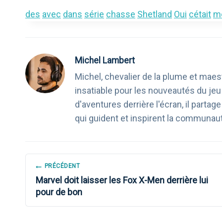
des
avec
dans
série
chasse
Shetland
Oui
cétait
m
Michel Lambert
Michel, chevalier de la plume et maest
insatiable pour les nouveautés du je
d'aventures derrière l'écran, il part
qui guident et inspirent la communau
NAVIGATION
PRÉCÉDENT
Marvel doit laisser les Fox X-Men derrière lui
DE
pour de bon
L’ARTICLE