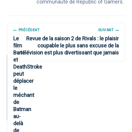
communauté de Republic of Gamers.
NAVIGATION
PRÉCÉDENT
SUIVANT
DE
Le
Revue de la saison 2 de Rivals : le plaisir
film
coupable le plus sans excuse de la
L’ARTICLE
Bane
télévision est plus divertissant que jamais
et
DeathStroke
peut
déplacer
le
méchant
de
Batman
au-
delà
de