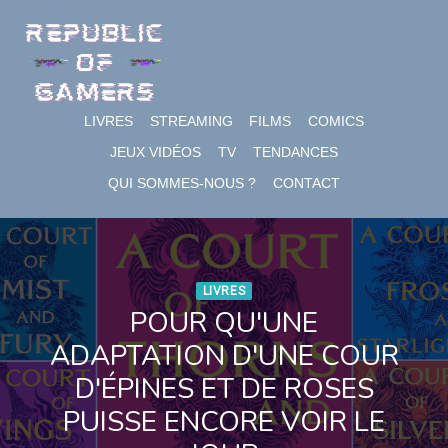
Skip
to
content
LIVRES
STREAMING
FILMS
COMICS
JEUX VIDÉOS
TV
TENDANCES
QUI SOMMES-NOUS ?
CONTACT
LIVRES
POUR QU'UNE
ADAPTATION D'UNE COUR
D'ÉPINES ET DE ROSES
PUISSE ENCORE VOIR LE