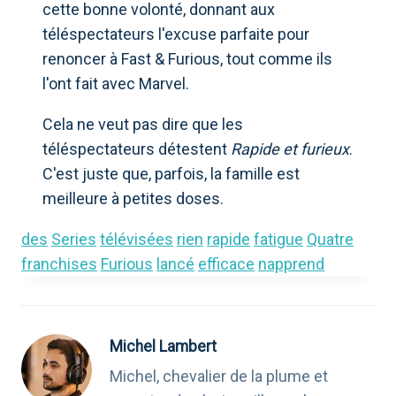
cette bonne volonté, donnant aux
téléspectateurs l'excuse parfaite pour
renoncer à Fast & Furious, tout comme ils
l'ont fait avec Marvel.
Cela ne veut pas dire que les
téléspectateurs détestent
Rapide et furieux
.
C'est juste que, parfois, la famille est
meilleure à petites doses.
des
Series
télévisées
rien
rapide
fatigue
Quatre
franchises
Furious
lancé
efficace
napprend
Michel Lambert
Michel, chevalier de la plume et