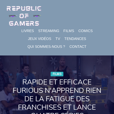
Skip
to
content
LIVRES
STREAMING
FILMS
COMICS
JEUX VIDÉOS
TV
TENDANCES
QUI SOMMES-NOUS ?
CONTACT
FILMS
RAPIDE ET EFFICACE
FURIOUS N'APPREND RIEN
DE LA FATIGUE DES
FRANCHISES ET LANCE