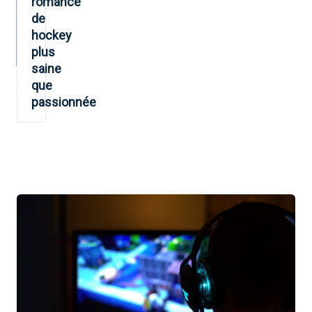
romance
de
hockey
plus
saine
que
passionnée