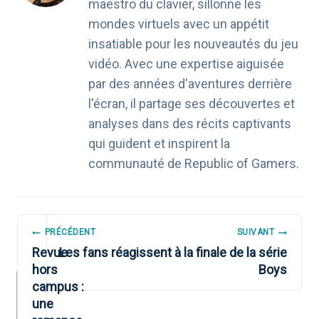
maestro du clavier, sillonne les
mondes virtuels avec un appétit
insatiable pour les nouveautés du jeu
vidéo. Avec une expertise aiguisée
par des années d'aventures derrière
l'écran, il partage ses découvertes et
analyses dans des récits captivants
qui guident et inspirent la
communauté de Republic of Gamers.
NAVIGATION
PRÉCÉDENT
SUIVANT
DE
Revue
Les fans réagissent à la finale de la série
hors
Boys
L’ARTICLE
campus :
une