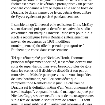
Stoker est devenue le véritable protagoniste - un pauvre
connard condamné à être le laquais et le sac de boxe de
Dracula. Je dirais même que le caquetage déséquilibré
de Frye a également persisté pendant cent ans.
Il semblerait qu'Universal et le réalisateur Chris McKay
soient d'accord puisque la dernière tentative du studio
d'exhumer leur marque Universal Monsters pour le 21e
siècle a reconfiguré Frye's Renfield (littéralement au
moyen de séquences de 1931 modifiées
numériquement) du rôle de pseudo-protagoniste à
l'authentique chose dans cette semaine.
Tel que réinterprété par Nicholas Hoult, l'homme
principal fréquemment occupé, il est même devenu une
sorte de super-héros, mais avec beaucoup plus de gore
dans les scènes où il décide de désobéir à son patron
mort-vivant. Mais de peur que vous ne vous inquiétiez
de l'insubordination, veuillez considérer que
l'employeur de Renfield est
le pire
. Le château de
Dracula est la définition même d'un "environnement de
travail toxique", et quand le satané manager est joué par
Nicolas Cage, ses torrents d'abus et de micro-agressions
sur la tête de Renfield sont l'étoffe de l'enfer... Ils sont
aussi un répit sublime d'un autrement pêle-mêle d'idées