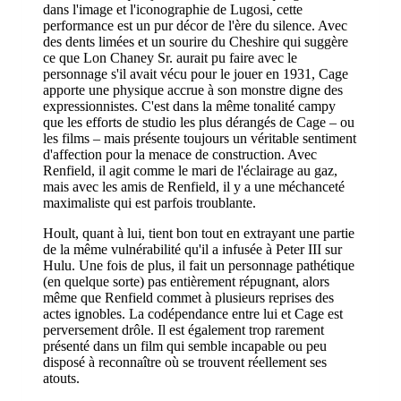
dans l'image et l'iconographie de Lugosi, cette
performance est un pur décor de l'ère du silence. Avec
des dents limées et un sourire du Cheshire qui suggère
ce que Lon Chaney Sr. aurait pu faire avec le
personnage s'il avait vécu pour le jouer en 1931, Cage
apporte une physique accrue à son monstre digne des
expressionnistes. C'est dans la même tonalité campy
que les efforts de studio les plus dérangés de Cage – ou
les films – mais présente toujours un véritable sentiment
d'affection pour la menace de construction. Avec
Renfield, il agit comme le mari de l'éclairage au gaz,
mais avec les amis de Renfield, il y a une méchanceté
maximaliste qui est parfois troublante.
Hoult, quant à lui, tient bon tout en extrayant une partie
de la même vulnérabilité qu'il a infusée à Peter III sur
Hulu. Une fois de plus, il fait un personnage pathétique
(en quelque sorte) pas entièrement répugnant, alors
même que Renfield commet à plusieurs reprises des
actes ignobles. La codépendance entre lui et Cage est
perversement drôle. Il est également trop rarement
présenté dans un film qui semble incapable ou peu
disposé à reconnaître où se trouvent réellement ses
atouts.