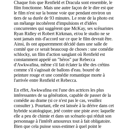
Chaque fois que Renfield et Dracula sont ensemble, le
film fonctionne. Mais une autre façon de le dire est que
le film n'est sur la bonne voie que pendant environ un
tiers de sa durée de 93 minutes. Le reste de la photo est
un mélange incohérent d'impulsions et d'idées
concurrentes qui suggèrent que McKay, ses scénaristes
Ryan Ridley et Robert Kirkman, et/ou le studio ne se
sont jamais mis d'accord sur ce que le film devrait être.
Ainsi, ils ont apparemment décidé dans une salle de
comité que ce serait beaucoup de choses : une comédie
schlocky, un film d'action sanglant où Renfield est
constamment appelé un "héros" par Rebecca
d'Awkwafina, même s'il fait éclater la tête des crétins
comme s'il s'agissait de ballons d'eau. bourré de
peinture rouge et une comédie romantique morte à
l'arrivée entre Renfield et Rebecca.
En effet, Awkwafina est l'une des actrices les plus
intéressantes de sa génération, capable de passer de la
comédie au drame (si ce n'est pas le cas, veuillez
consulter ). Pourtant, elle est laissée à la dérive dans cet
hybride scatologique, jeté contre une piste avec laquelle
elle a peu de chimie et dans un scénario qui réduit son
personnage à l'intérêt amoureux tout à fait obligatoire.
Bien que cela puisse sous-estimer à quel point le