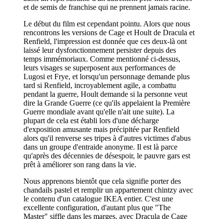
et de semis de franchise qui ne prennent jamais racine.
Le début du film est cependant pointu. Alors que nous
rencontrons les versions de Cage et Hoult de Dracula et
Renfield, l'impression est donnée que ces deux-là ont
laissé leur dysfonctionnement persister depuis des
temps immémoriaux. Comme mentionné ci-dessus,
leurs visages se superposent aux performances de
Lugosi et Frye, et lorsqu'un personnage demande plus
tard si Renfield, incroyablement agile, a combattu
pendant la guerre, Hoult demande si la personne veut
dire la Grande Guerre (ce qu'ils appelaient la Première
Guerre mondiale avant qu'elle n'ait une suite). La
plupart de cela est établi lors d'une décharge
d'exposition amusante mais précipitée par Renfield
alors qu'il renverse ses tripes à d'autres victimes d'abus
dans un groupe d'entraide anonyme. Il est là parce
qu'après des décennies de désespoir, le pauvre gars est
prêt à améliorer son rang dans la vie.
Nous apprenons bientôt que cela signifie porter des
chandails pastel et remplir un appartement chintzy avec
le contenu d'un catalogue IKEA entier. C'est une
excellente configuration, d'autant plus que "The
Master" siffle dans les marges, avec Dracula de Cage