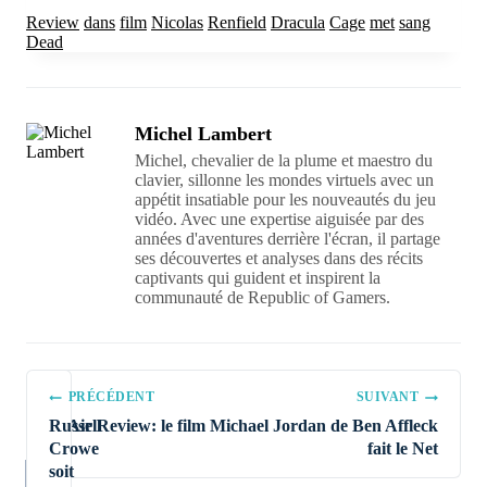
Review
dans
film
Nicolas
Renfield
Dracula
Cage
met
sang
Dead
Michel Lambert
Michel, chevalier de la plume et maestro du
clavier, sillonne les mondes virtuels avec un
appétit insatiable pour les nouveautés du jeu
vidéo. Avec une expertise aiguisée par des
années d'aventures derrière l'écran, il partage
ses découvertes et analyses dans des récits
captivants qui guident et inspirent la
communauté de Republic of Gamers.
Navigation
PRÉCÉDENT
SUIVANT
de
Russell
Air Review: le film Michael Jordan de Ben Affleck
l’article
Crowe
fait le Net
soit