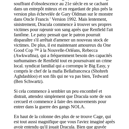
souffrant d'obsolescence au 21e siècle en se cachant
dans un entrepôt miteux et en regardant de plus près la
version plus échevelée de Gary Oldman sur le monstre
dans Oncle Francis ' Version 1992. Mais lentement,
sinistrement, Dracula commence à trouver ses propres
victimes pour rajeunir son sang après que Renfield l'ait
fantôme. Le patsy pensait que le patron pourrait
disparaître s'il arrêtait d'amener un nouveau stock de
victimes. De plus, il est maintenant amoureux du One
Good Cop ™ à la Nouvelle-Orléans, Rebecca
(Awkwafina), qui a fréquemment besoin des capacités
surhumaines de Renfield tout en poursuivant un crime
local. syndicat familial qui a corrompu le Big Easy, y
compris le chef de la mafia Bellafrancesca (Shohreh
Aghdashloo) et son fils qui ne va pas bien, Tedward
(Ben Schwartz).
Si cela commence à sembler un peu encombré et
distrait, attendez simplement que Dracula sorte de son
cercueil et commence à faire des mouvements pour
entrer dans la guerre des gangs NOLA.
En haut de la colonne des plus de se trouve Cage, qui
est tout aussi magnifique que vous l'aviez imaginé après
avoir entendu qu'il jouait Dracula. Bien que gravée