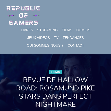
Skip
to
content
LIVRES
STREAMING
FILMS
COMICS
JEUX VIDÉOS
TV
TENDANCES
QUI SOMMES-NOUS ?
CONTACT
FILMS
REVUE DE HALLOW
ROAD: ROSAMUND PIKE
STARS DANS PERFECT
NIGHTMARE