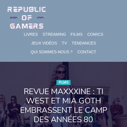
Skip
to
content
LIVRES
STREAMING
FILMS
COMICS
JEUX VIDÉOS
TV
TENDANCES
QUI SOMMES-NOUS ?
CONTACT
FILMS
REVUE MAXXXINE : TI
WEST ET MIA GOTH
EMBRASSENT LE CAMP
DES ANNÉES 80