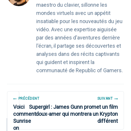
maestro du clavier, sillonne les
mondes virtuels avec un appétit
insatiable pour les nouveautés du jeu
vidéo. Avec une expertise aiguisée
par des années d'aventures derrière
l'écran, il partage ses découvertes et
analyses dans des récits captivants
qui guident et inspirent la
communauté de Republic of Gamers.
NAVIGATION
PRÉCÉDENT
SUIVANT
DE
Voici
Supergirl : James Gunn promet un film
comment
doux-amer qui montrera un Krypton
L’ARTICLE
Sunrise
différent
on