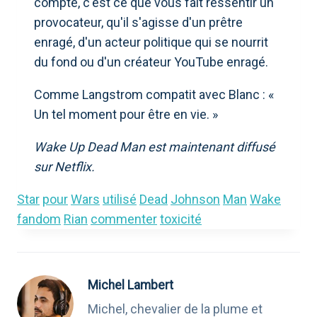
compte, c'est ce que vous fait ressentir un
provocateur, qu'il s'agisse d'un prêtre
enragé, d'un acteur politique qui se nourrit
du fond ou d'un créateur YouTube enragé.
Comme Langstrom compatit avec Blanc : «
Un tel moment pour être en vie. »
Wake Up Dead Man est maintenant diffusé
sur Netflix.
Star
pour
Wars
utilisé
Dead
Johnson
Man
Wake
fandom
Rian
commenter
toxicité
Michel Lambert
Michel, chevalier de la plume et