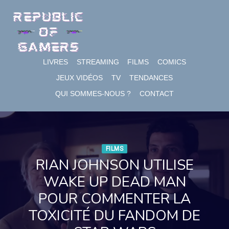
Skip
to
content
LIVRES
STREAMING
FILMS
COMICS
JEUX VIDÉOS
TV
TENDANCES
QUI SOMMES-NOUS ?
CONTACT
FILMS
RIAN JOHNSON UTILISE
WAKE UP DEAD MAN
POUR COMMENTER LA
TOXICITÉ DU FANDOM DE