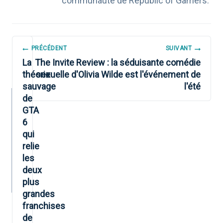
communauté de Republic of Gamers.
NAVIGATION
PRÉCÉDENT
SUIVANT
DE
La
The Invite Review : la séduisante comédie
théorie
sexuelle d'Olivia Wilde est l'événement de
L’ARTICLE
sauvage
l'été
de
GTA
6
qui
relie
les
deux
plus
grandes
franchises
de