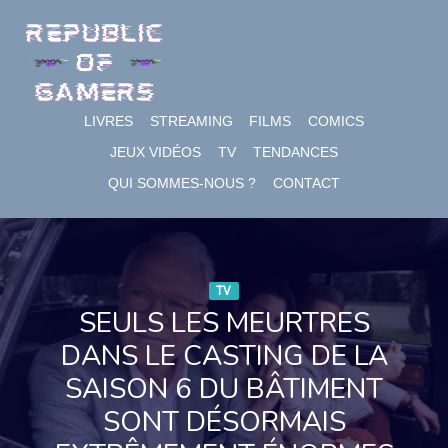
Skip
to
content
LIVRES
STREAMING
FILMS
COMICS
JEUX VIDÉOS
TV
TENDANCES
QUI SOMMES-NOUS ?
CONTACT
TV
SEULS LES MEURTRES
DANS LE CASTING DE LA
SAISON 6 DU BÂTIMENT
SONT DÉSORMAIS