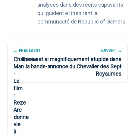
analyses dans des récits captivants
qui guident et inspirent la
communauté de Republic of Gamers.
NAVIGATION
PRÉCÉDENT
SUIVANT
DE
Chainsaw
Dunk est si magnifiquement stupide dans
Man
la bande-annonce du Chevalier des Sept
L’ARTICLE
-
Royaumes
Le
film
:
Reze
Arc
donne
vie
à