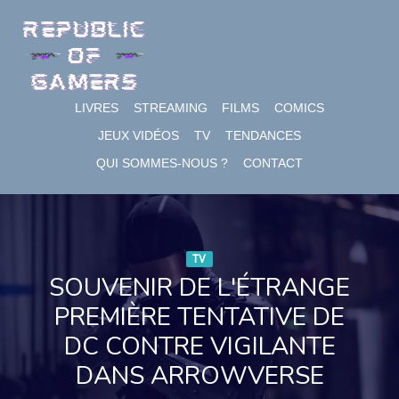
Skip
to
content
LIVRES
STREAMING
FILMS
COMICS
JEUX VIDÉOS
TV
TENDANCES
QUI SOMMES-NOUS ?
CONTACT
TV
SOUVENIR DE L'ÉTRANGE
PREMIÈRE TENTATIVE DE
DC CONTRE VIGILANTE
DANS ARROWVERSE