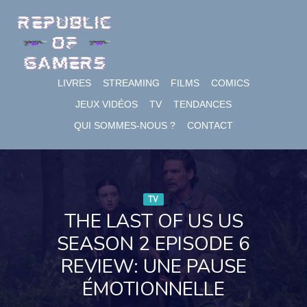
Skip
to
content
LIVRES
STREAMING
FILMS
COMICS
JEUX VIDÉOS
TV
TENDANCES
QUI SOMMES-NOUS ?
CONTACT
TV
THE LAST OF US US
SEASON 2 EPISODE 6
REVIEW: UNE PAUSE
ÉMOTIONNELLE