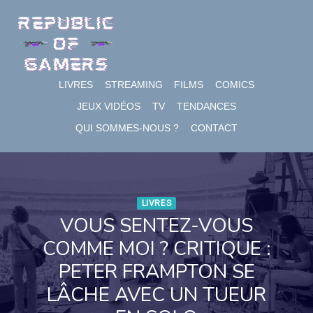
Skip
to
content
LIVRES
STREAMING
FILMS
COMICS
JEUX VIDÉOS
TV
TENDANCES
QUI SOMMES-NOUS ?
CONTACT
LIVRES
VOUS SENTEZ-VOUS
COMME MOI ? CRITIQUE :
PETER FRAMPTON SE
LÂCHE AVEC UN TUEUR