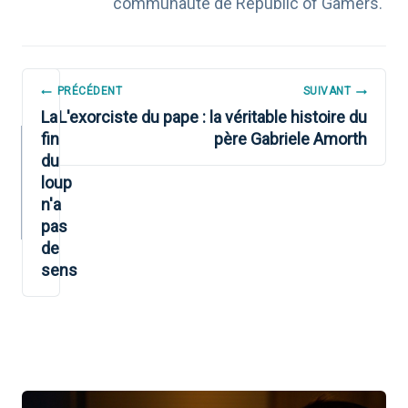
communauté de Republic of Gamers.
NAVIGATION
PRÉCÉDENT
SUIVANT
DE
La
L'exorciste du pape : la véritable histoire du
fin
père Gabriele Amorth
L’ARTICLE
du
loup
n'a
pas
de
sens