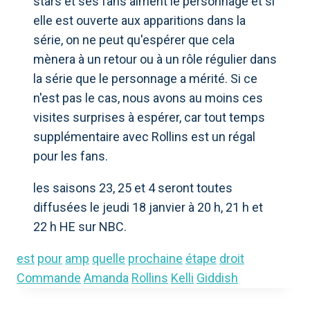
stars et ses fans aiment le personnage et si
elle est ouverte aux apparitions dans la
série, on ne peut qu'espérer que cela
mènera à un retour ou à un rôle régulier dans
la série que le personnage a mérité. Si ce
n'est pas le cas, nous avons au moins ces
visites surprises à espérer, car tout temps
supplémentaire avec Rollins est un régal
pour les fans.
les saisons 23, 25 et 4 seront toutes
diffusées le jeudi 18 janvier à 20 h, 21 h et
22 h HE sur NBC.
est
pour
amp
quelle
prochaine
étape
droit
Commande
Amanda
Rollins
Kelli
Giddish