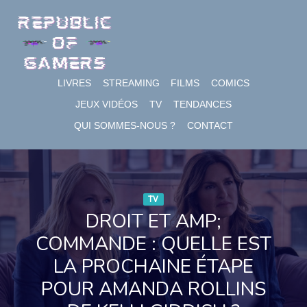
Skip
to
content
LIVRES
STREAMING
FILMS
COMICS
JEUX VIDÉOS
TV
TENDANCES
QUI SOMMES-NOUS ?
CONTACT
TV
DROIT ET AMP;
COMMANDE : QUELLE EST
LA PROCHAINE ÉTAPE
POUR AMANDA ROLLINS