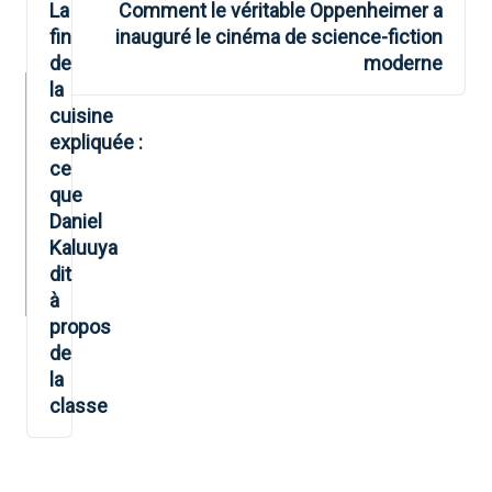
DE
La
Comment le véritable Oppenheimer a
fin
inauguré le cinéma de science-fiction
L’ARTICLE
de
moderne
la
cuisine
expliquée :
ce
que
Daniel
Kaluuya
dit
à
propos
de
la
classe