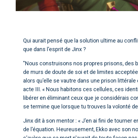
Qui aurait pensé que la solution ultime au confl
que dans l'esprit de Jinx ?
"Nous construisons nos propres prisons, des 
de murs de doute de soi et de limites acceptées",
alors qu'elle se vautre dans une prison littéral
acte III. « Nous habitons ces cellules, ces ide
libérer en éliminant ceux que je considérais c
se termine que lorsque tu trouves la volonté de t
Jinx dit à son mentor : « J'en ai fini de tourner
de l'équation. Heureusement, Ekko avec son nou
s'avère que sa mort n'aurait de toute façon pas 