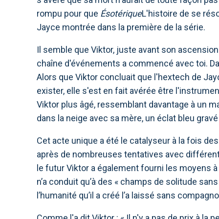
rompu pour que
Ésotérique
L'histoire de se rés
Jayce montrée dans la première de la série.
Il semble que Viktor, juste avant son ascension ul
chaîne d'événements a commencé avec toi. Dans 
Alors que Viktor concluait que l'hextech de Jayc
exister, elle s'est en fait avérée être l'instru
Viktor plus âgé, ressemblant davantage à un m
dans la neige avec sa mère, un éclat bleu gravé
Cet acte unique a été le catalyseur à la fois d
après de nombreuses tentatives avec différent
le futur Viktor a également fourni les moyens à
n’a conduit qu’à des « champs de solitude sans r
l’humanité qu’il a créé l’a laissé sans compagno
Comme l'a dit Viktor : « Il n'y a pas de prix à la