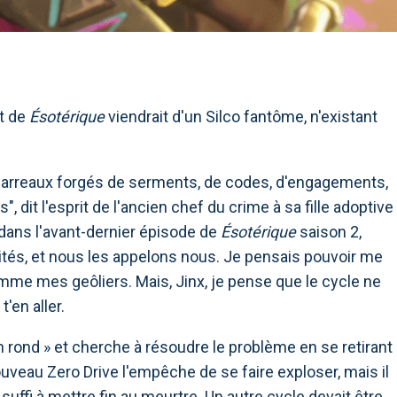
it de
Ésotérique
viendrait d'un Silco fantôme, n'existant
barreaux forgés de serments, de codes, d'engagements,
 dit l'esprit de l'ancien chef du crime à sa fille adoptive
e dans l'avant-dernier épisode de
Ésotérique
saison 2,
ntités, et nous les appelons nous. Je pensais pouvoir me
omme mes geôliers. Mais, Jinx, je pense que le cycle ne
'en aller.
 en rond » et cherche à résoudre le problème en se retirant
veau Zero Drive l'empêche de se faire exploser, mais il
suffi à mettre fin au meurtre. Un autre cycle devait être