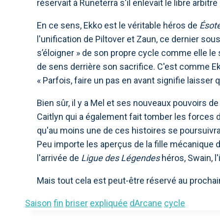
réservait à Runeterra s'il enlevait le libre arbitr
En ce sens, Ekko est le véritable héros de
Ésot
l'unification de Piltover et Zaun, ce dernier sous 
s’éloigner » de son propre cycle comme elle le 
de sens derrière son sacrifice. C'est comme Ek
« Parfois, faire un pas en avant signifie laisser
Bien sûr, il y a Mel et ses nouveaux pouvoirs 
Caitlyn qui a également fait tomber les forces
qu'au moins une de ces histoires se poursuivr
Peu importe les aperçus de la fille mécanique d
l'arrivée de
Ligue des Légendes
héros, Swain, l'
Mais tout cela est peut-être réservé au prochai
Saison
fin
briser
expliquée
dArcane
cycle