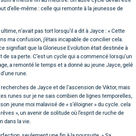
out d'elle-même : celle qui remonte à la jeunesse de
time, n'avait pas tort lorsqu'il a dit à Jayce : « Cette
ma confusion, j’étais incapable de concilier cela.
e signifiait que la Glorieuse Evolution était destinée à
ment de sa perte. C'est un cycle qui a commencé lorsqu'un
age, a remonté le temps et a donné au jeune Jayce, gelé
 d'une rune.
es recherches de Jayce et de l'ascension de Viktor, mais
es runes sur je ne sais combien de lignes temporelles,
 son jeune moi malavisé de « s'éloigner » du cycle. cela
êves », un avenir de solitude où l’esprit de ruche de
n dans la vie.
 perfection, seulement une fin à la poursuite. » Sa