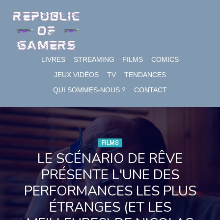
Skip
to
content
LIVRES
STREAMING
FILMS
COMICS
JEUX VIDÉOS
TV
TENDANCES
QUI SOMMES-NOUS ?
CONTACT
FILMS
LE SCÉNARIO DE RÊVE
PRÉSENTE L'UNE DES
PERFORMANCES LES PLUS
ÉTRANGES (ET LES