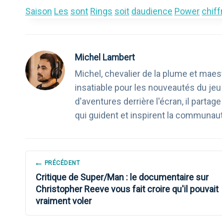
Saison
Les
sont
Rings
soit
daudience
Power
chiff
Michel Lambert
Michel, chevalier de la plume et maest
insatiable pour les nouveautés du je
d'aventures derrière l'écran, il part
qui guident et inspirent la communau
NAVIGATION
PRÉCÉDENT
Critique de Super/Man : le documentaire sur
DE
Christopher Reeve vous fait croire qu'il pouvait
vraiment voler
L’ARTICLE