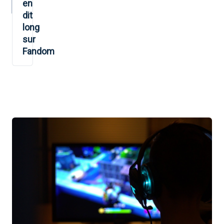
en
dit
long
sur
Fandom