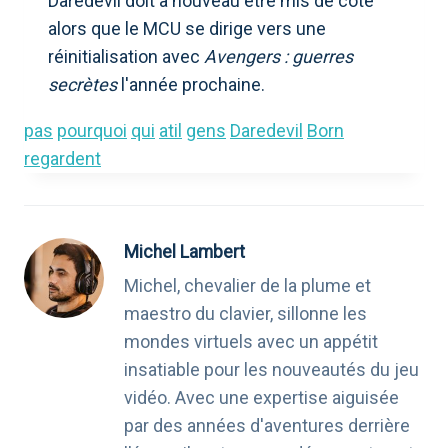
Daredevil doit à nouveau être mis de côté
alors que le MCU se dirige vers une
réinitialisation avec
Avengers : guerres
secrètes
l'année prochaine.
pas
pourquoi
qui
atil
gens
Daredevil
Born
regardent
Michel Lambert
Michel, chevalier de la plume et
maestro du clavier, sillonne les
mondes virtuels avec un appétit
insatiable pour les nouveautés du jeu
vidéo. Avec une expertise aiguisée
par des années d'aventures derrière