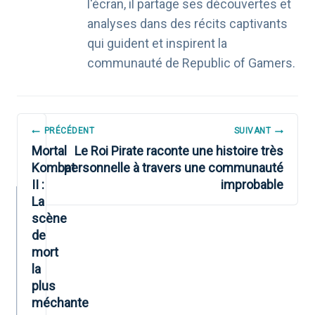
l'écran, il partage ses découvertes et
analyses dans des récits captivants
qui guident et inspirent la
communauté de Republic of Gamers.
NAVIGATION
PRÉCÉDENT
SUIVANT
DE
Mortal
Le Roi Pirate raconte une histoire très
Kombat
personnelle à travers une communauté
L’ARTICLE
II :
improbable
La
scène
de
mort
la
plus
méchante