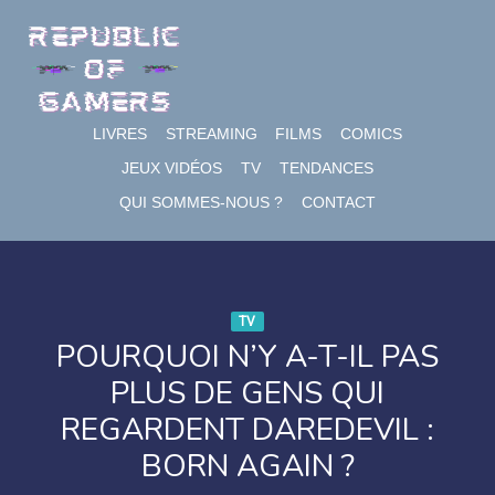
Skip
to
content
LIVRES
STREAMING
FILMS
COMICS
JEUX VIDÉOS
TV
TENDANCES
QUI SOMMES-NOUS ?
CONTACT
TV
POURQUOI N’Y A-T-IL PAS
PLUS DE GENS QUI
REGARDENT DAREDEVIL :
BORN AGAIN ?