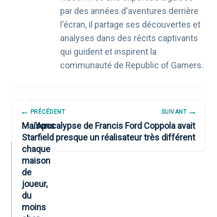
par des années d'aventures derrière
l'écran, il partage ses découvertes et
analyses dans des récits captivants
qui guident et inspirent la
communauté de Republic of Gamers.
NAVIGATION
PRÉCÉDENT
SUIVANT
DE
Maisons
L'Apocalypse de Francis Ford Coppola avait
Starfield :
presque un réalisateur très différent
L’ARTICLE
chaque
maison
de
joueur,
du
moins