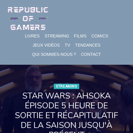
Skip
to
content
LIVRES
STREAMING
FILMS
COMICS
JEUX VIDÉOS
TV
TENDANCES
QUI SOMMES-NOUS ?
CONTACT
STREAMING
STAR WARS : AHSOKA
ÉPISODE 5 HEURE DE
SORTIE ET RÉCAPITULATIF
DE LA SAISON JUSQU'À